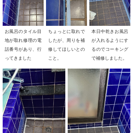
お風呂のタイル目
ちょっとに取れで
本日中乾きお風呂
地が取れ修理の電
したが、周りを補
が入れるようにす
話番号があり、行
修してほしいとの
るのでコーキング
ってきました
こと。
で補修しました。