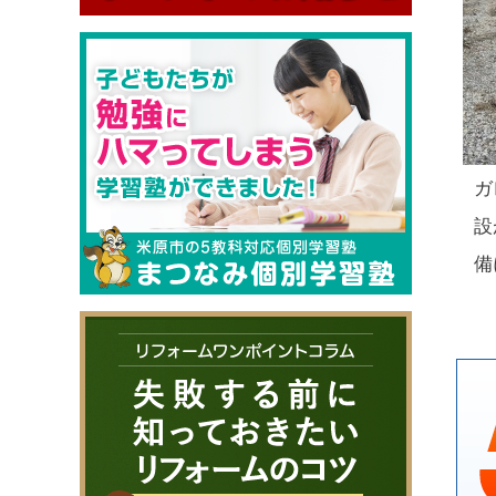
ガ
設
備