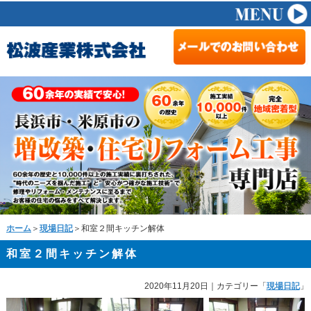
ホーム
＞
現場日記
＞和室２間キッチン解体
和室２間キッチン解体
2020年11月20日
｜カテゴリー「
現場日記
」