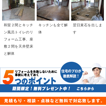
和室２間とキッチ
キッチンも全て解
翌日束石を出しま
ン風呂トイレのリ
体
す
フォーム工事、座
敷２間を天井壁床
と解体