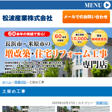
ホーム
＞
現場日記
＞土留め工事
土留め工事
2025年10月17日
｜カテゴリー「
現場日記
」