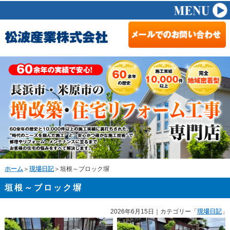
ホーム
＞
現場日記
＞垣根～ブロック塀
垣根～ブロック塀
2026年6月15日
｜カテゴリー「
現場日記
」