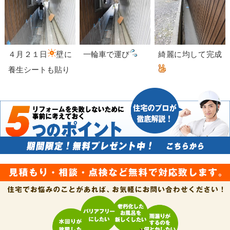
４月２１日
壁に
一輪車で運び
綺麗に均して完成
養生シートも貼り