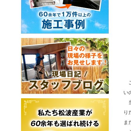
こ
い
当
り
ま