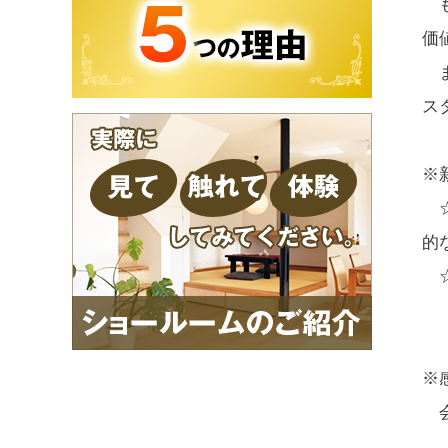
も
価
ま
ス
※
☆
的
☆
（
※
会