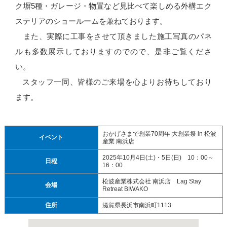
ク塀5種・ガレージ・物置など見比べて楽しめる外構エク
ステリアのショールームを兼ねております。
また、実際に工事をさせて頂きました施工写真のパネ
ルも多数展示しておりますのでので、是非ご覧くださ
い。
スタッフ一同、皆様のご来場を心よりお待ちしており
ます。
おかげさまで創業70周年 大創業祭 in 松波
イベント
産業 南浜店
2025年10月4日(土)・5日(日) 10：00～
日程
16：00
松波産業株式会社 南浜店 Lag Stay
会場
Retreat BIWAKO
住所
滋賀県長浜市南浜町1113