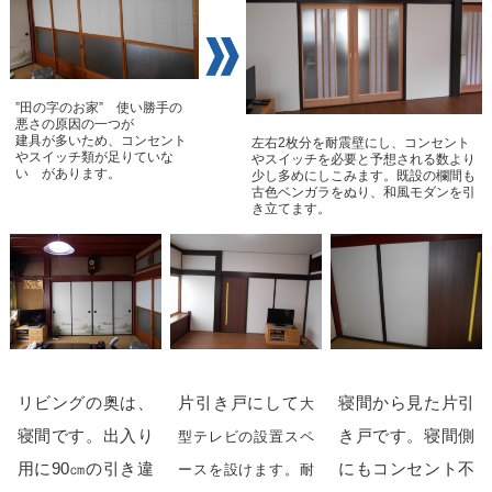
”田の字のお家” 使い勝手の
悪さの原因の一つが
建具が多いため、コンセント
左右2枚分を耐震壁にし、コンセント
やスイッチ類が足りていな
やスイッチを必要と予想される数より
い があります。
少し多めにしこみます。既設の欄間も
古色ベンガラをぬり、和風モダンを引
き立てます。
リビングの奥は、
片引き戸にして
寝間から見た片引
大
寝間です。出入り
き戸です。寝間側
型テレビの設置スペ
用に90㎝の引き違
にもコンセント不
ースを設けます。耐