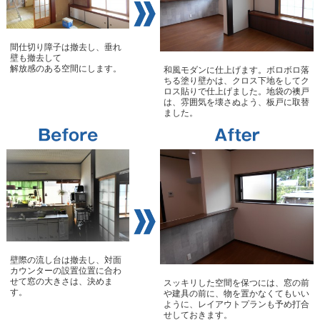
間仕切り障子は撤去し、垂れ
壁も撤去して
解放感のある空間にします。
和風モダンに仕上げます。ボロボロ落
ちる塗り壁かは、クロス下地をしてク
ロス貼りで仕上げました。地袋の襖戸
は、雰囲気を壊さぬよう、板戸に取替
ました。
壁際の流し台は撤去し、対面
カウンターの設置位置に合わ
せて窓の大きさは、決めま
スッキリした空間を保つには、窓の前
す。
や建具の前に、物を置かなくてもいい
ように、レイアウトプランも予め打合
せしておきます。