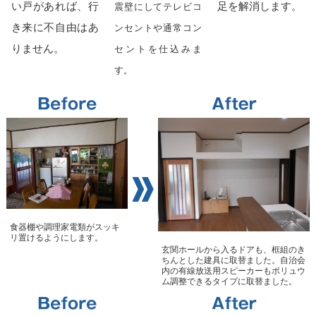
い戸があれば、行
足を解消します。
震壁にしてテレビコ
き来に不自由はあ
ンセントや通常コン
りません。
セントを仕込みま
す。
食器棚や調理家電類がスッキ
リ置けるようにします。
玄関ホールから入るドアも、框組のき
ちんとした建具に取替ました。自治会
内の有線放送用スピーカーもボリュウ
ム調整できるタイプに取替ました。