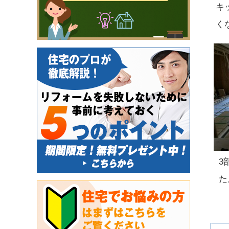
キ
く
3
た