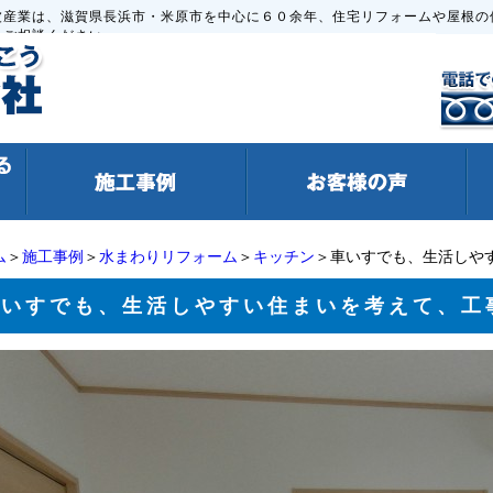
波産業は、滋賀県長浜市・米原市を中心に６０余年、住宅リフォームや屋根の
もご相談ください。
ム
＞
施工事例
＞
水まわりリフォーム
＞
キッチン
＞車いすでも、生活しや
車いすでも、生活しやすい住まいを考えて、工