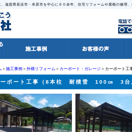
は、滋賀県長浜市・米原市を中心に６０余年、住宅リフォームや屋根の修理、
さい。
ム
＞
施工事例
＞
外構リフォーム
＞
カーポート・ガレージ
＞カーポート工事
ーポート工事（8本柱 耐積雪 100㎝ 3