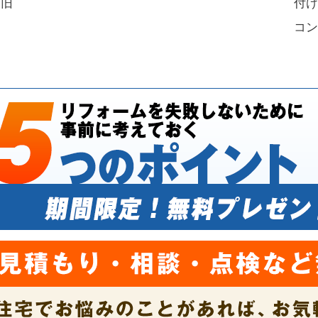
復旧
付け
コン