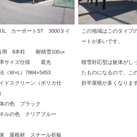
IⅩIL カーポートST 3000タイ
この地域はこのタイプ
ートが多いです。
台用 8本柱 耐積雪100㎝
準サイズ仕様 遮光
積雪対応型は躯体がし
法（W×L）7884×5453
たものになるので、こ
イドスクリーン（ポリカ仕
折半屋根が多くなりま
）
体の色 ブラック
ネルの色 クリアブルー
体 屋根材 スチール折板