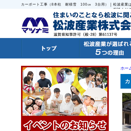
｜
カーポート工事（8本柱 耐積雪 100㎝ 3台用）
松波産業
相談くだ
ホー
カ