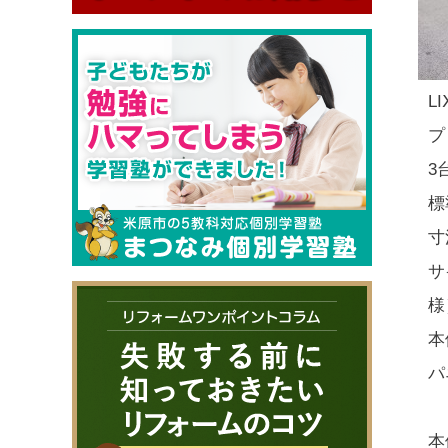
L
プ
3
標
寸
サ
様
本
パ
本