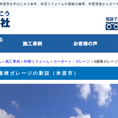
米原市を中心に６０余年、住宅リフォームや屋根の修理、外壁塗装からガー
ム
＞
施工事例
＞
外構リフォーム
＞
カーポート・ガレージ
＞4連棟ガレー
4連棟ガレージの新設（米原市）