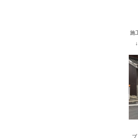
施
↓
ブ