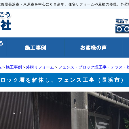
滋賀県長浜市・米原市を中心に６０余年、住宅リフォームや屋根の修理、外壁
ム
＞
施工事例
＞
外構リフォーム
＞
フェンス・ブロック塀工事・テラス・
ブロック塀を解体し、フェンス工事（長浜市）