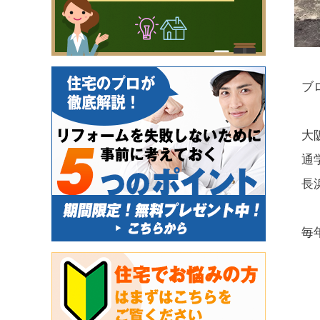
ブ
大
通
長
毎