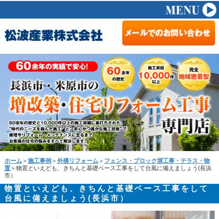
ホーム
＞
施工事例
＞
外構リフォーム
＞
フェンス・ブロック塀工事・テラス・物
置
＞物置といえども、きちんと基礎ベース工事をして台風に備えましょう(長浜
市）
物置といえども、きちんと基礎ベース工事をして
台風に備えましょう(長浜市）