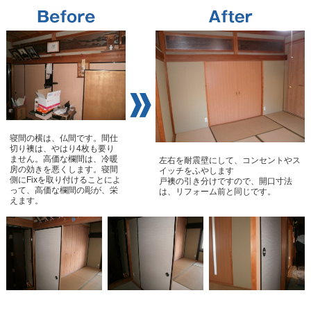
寝間の横は、仏間です。間仕
切り襖は、やはり4枚も要り
ません。高価な欄間は、冷暖
左右を耐震壁にして、コンセントやス
房の効きを悪くします。寝間
イッチをふやします
側にFixを取り付けることによ
戸襖の引き分けですので、開口寸法
って、高価な欄間の彫が、栄
は、リフォーム前と同じです。
えます。