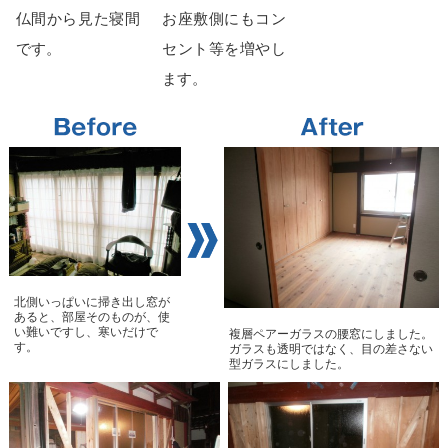
仏間から見た寝間
お座敷側にもコン
です。
セント等を増やし
ます。
北側いっぱいに掃き出し窓が
あると、部屋そのものが、使
い難いですし、寒いだけで
複層ペアーガラスの腰窓にしました。
す。
ガラスも透明ではなく、目の差さない
型ガラスにしました。