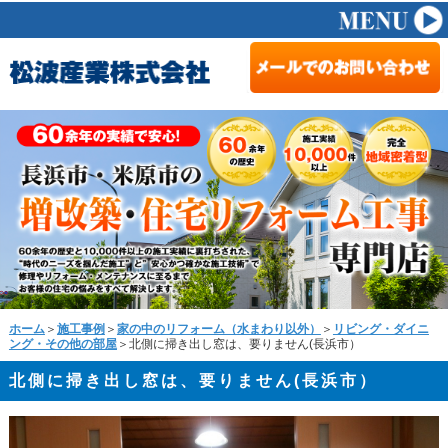
ホーム
＞
施工事例
＞
家の中のリフォーム（水まわり以外）
＞
リビング・ダイニ
ング・その他の部屋
＞北側に掃き出し窓は、要りません(長浜市）
北側に掃き出し窓は、要りません(長浜市）