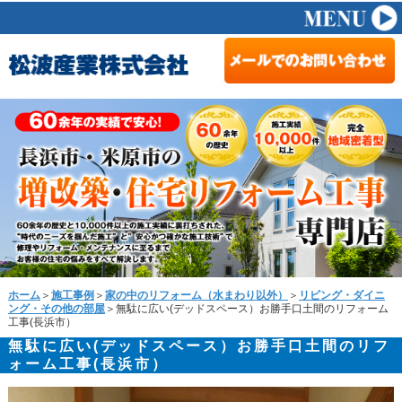
ホーム
＞
施工事例
＞
家の中のリフォーム（水まわり以外）
＞
リビング・ダイニ
ング・その他の部屋
＞無駄に広い(デッドスペース）お勝手口土間のリフォーム
工事(長浜市）
無駄に広い(デッドスペース）お勝手口土間のリフ
ォーム工事(長浜市）