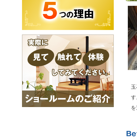
玉
す
を