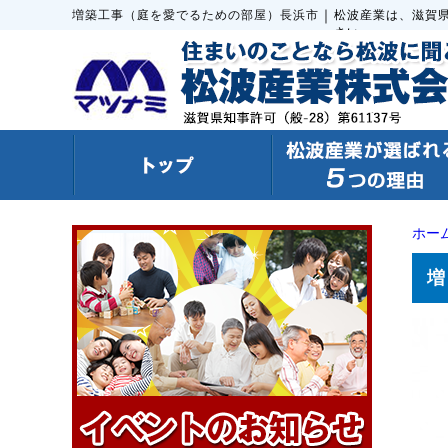
｜
増築工事（庭を愛でるための部屋）長浜市
松波産業は、滋賀
さい。
ホー