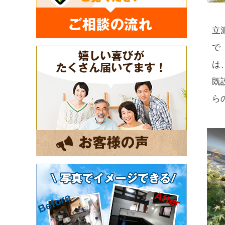
立
で
は
既
ら