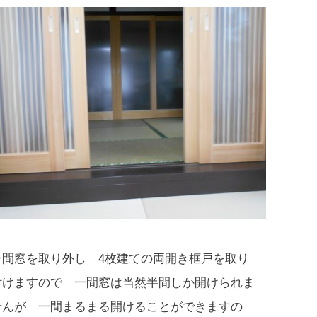
一間窓を取り外し 4枚建ての両開き框戸を取り
付けますので 一間窓は当然半間しか開けられま
せんが 一間まるまる開けることができますの