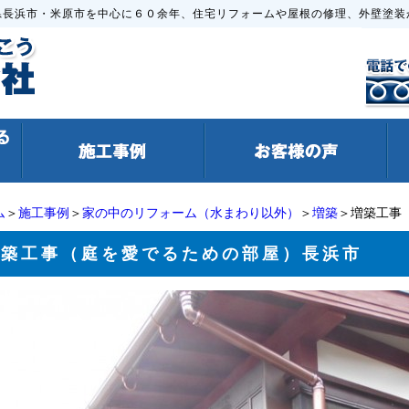
県長浜市・米原市を中心に６０余年、住宅リフォームや屋根の修理、外壁塗装
ム
＞
施工事例
＞
家の中のリフォーム（水まわり以外）
＞
増築
＞増築工事
増築工事（庭を愛でるための部屋）長浜市