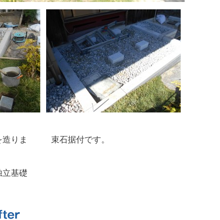
を造りま
束石据付です。
独立基礎