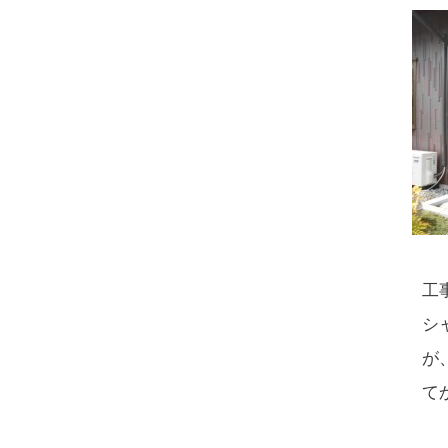
工
シ
が
て