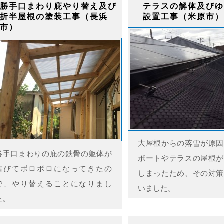
勝手口まわり庇やり替え及び
テラスの解体及びゆ
折半屋根の塗装工事（長浜
設置工事（米原市）
市）
大屋根からの落雪が原因
勝手口まわりの庇の鉄骨の躯体が
ポートやテラスの屋根が
錆びてボロボロになってきたの
しまったため、その対策
で、やり替えることになりまし
いました。
た。