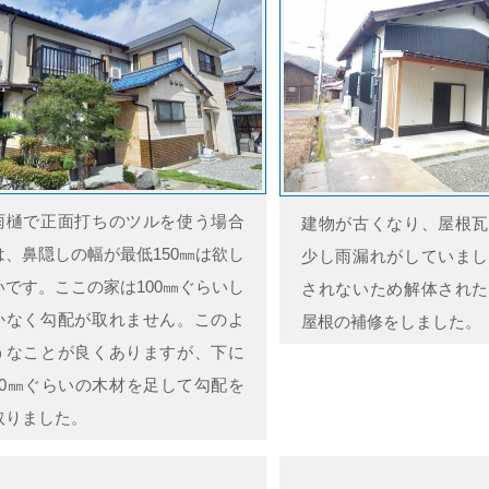
雨樋で正面打ちのツルを使う場合
建物が古くなり、屋根瓦
は、鼻隠しの幅が最低150㎜は欲し
少し雨漏れがしていまし
いです。ここの家は100㎜ぐらいし
されないため解体された
かなく勾配が取れません。このよ
屋根の補修をしました。
うなことが良くありますが、下に
60㎜ぐらいの木材を足して勾配を
取りました。