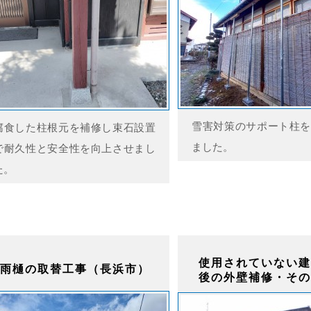
雪害対策のサポート柱を
腐食した柱根元を補修し束石設置
ました。
で耐久性と安全性を向上させまし
た。
使用されていない建
雨樋の取替工事（長浜市）
後の外壁補修・その