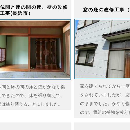
仏間と床の間の床、壁の改修
窓の庇の改修工事（
工事(長浜市）
家を建てられてから一度
仏間と床の間の床と壁がかなり傷
をされていましたが、窓
んできたので、床を張り替えて、
のままでした。かなり傷
壁は塗り替えることにしました。
ので、骨組の補強を考え