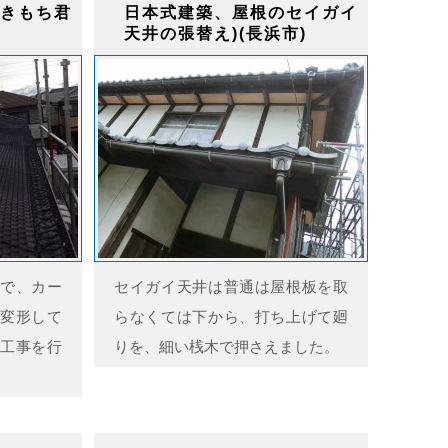
きもち君
日本式建築、屋根のセイガイ
天井の張替え)(長浜市)
で、カー
セイガイ天井は普通は屋根板を取
変形して
らなくては下から、打ち上げて廻
工事を行
りを、細い桟木で押さえました。