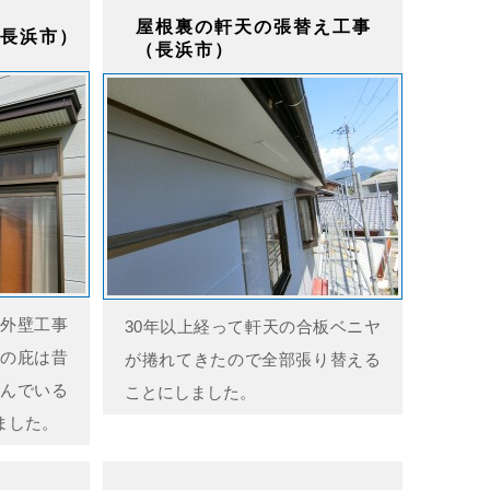
屋根裏の軒天の張替え工事
長浜市）
（長浜市）
外壁工事
30年以上経って軒天の合板ベニヤ
の庇は昔
が捲れてきたので全部張り替える
んでいる
ことにしました。
ました。