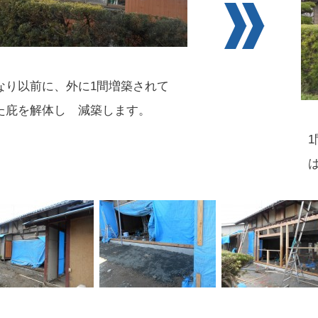
なり以前に、外に1間増築されて
た庇を解体し 減築します。