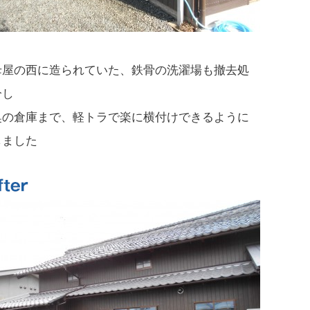
母屋の西に造られていた、鉄骨の洗濯場も撤去処
分し
奥の倉庫まで、軽トラで楽に横付けできるように
しました