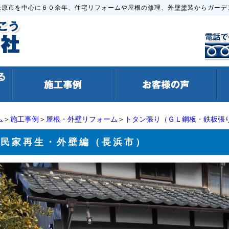
米原市を中心に６０余年、住宅リフォームや屋根の修理、外壁塗装からガーデ
ム
＞
施工事例
＞
屋根・外壁リフォーム
＞
トタン張り（ＧＬ鋼板・鉄板張
古民家再生・外壁編（長浜市）