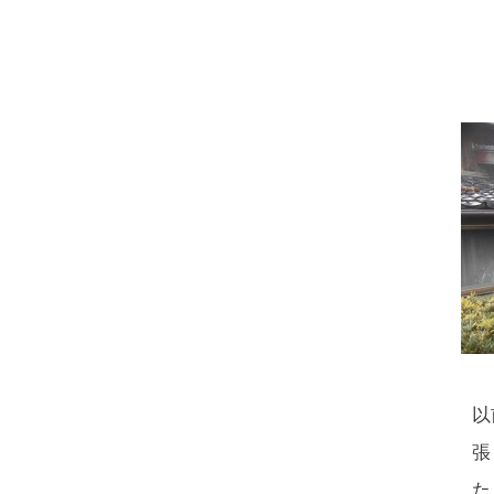
以
張
た