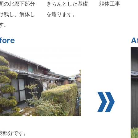
間の北廊下部分
きちんとした基礎
躯体工事
け残し、解体し
を造ります。
す。
築部分です。