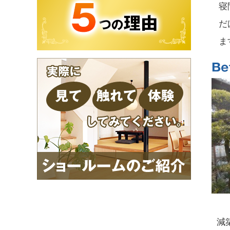
寝
だ
ま
減