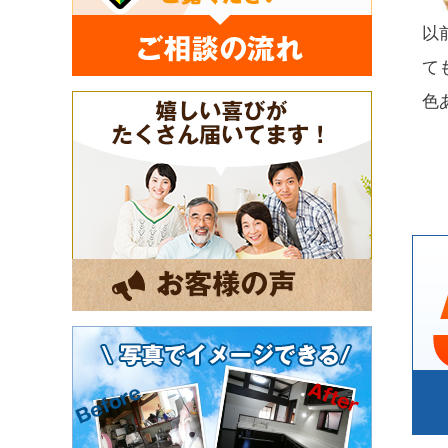
以
て
色