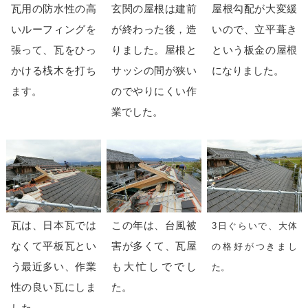
瓦用の防水性の高
玄関の屋根は建前
屋根勾配が大変緩
いルーフィングを
が終わった後，造
いので、立平葺き
張って、瓦をひっ
りました。屋根と
という板金の屋根
かける桟木を打ち
サッシの間が狭い
になりました。
ます。
のでやりにくい作
業でした。
瓦は、日本瓦では
この年は、台風被
3日ぐらいで、大体
なくて平板瓦とい
害が多くて、瓦屋
の格好がつきまし
う最近多い、作業
も大忙しででし
た。
性の良い瓦にしま
た。
した。