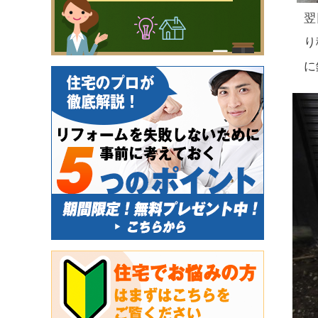
翌
り
に