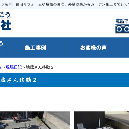
６０余年、住宅リフォームや屋根の修理、外壁塗装からガーデン施工まで行っ
ム
＞
現場日記
＞地蔵さん移動２
地蔵さん移動２