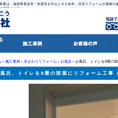
産業は、滋賀県長浜市・米原市を中心に６０余年、住宅リフォームや屋根の
ご相談ください。
ム
＞
施工事例
＞
水まわりリフォーム
＞
お風呂
＞お風呂、トイレを8畳の
お風呂、トイレを8畳の部屋にリフォーム工事