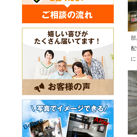
部
配
に