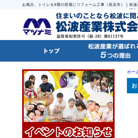
｜
お風呂、トイレを8畳の部屋にリフォーム工事（長浜市）
松波
でも
ホー