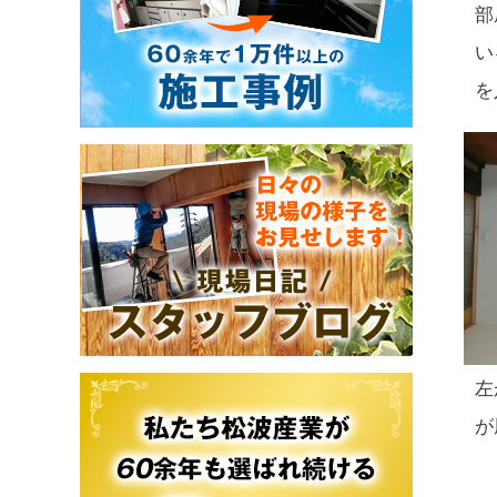
部
い
を
左
が