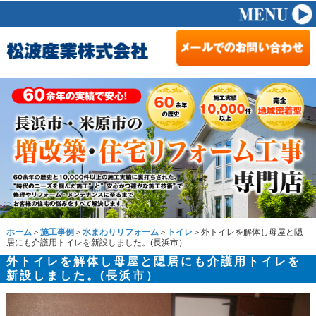
ホーム
＞
施工事例
＞
水まわりリフォーム
＞
トイレ
＞外トイレを解体し母屋と隠
居にも介護用トイレを新設しました。(長浜市）
外トイレを解体し母屋と隠居にも介護用トイレを
新設しました。(長浜市）