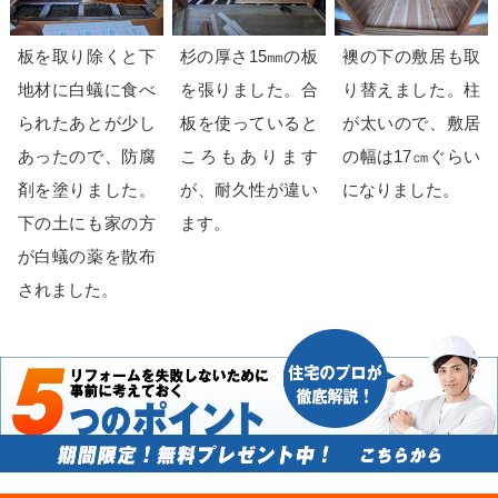
板を取り除くと下
杉の厚さ15㎜の板
襖の下の敷居も取
地材に白蟻に食べ
を張りました。合
り替えました。柱
られたあとが少し
板を使っていると
が太いので、敷居
あったので、防腐
ころもあります
の幅は17㎝ぐらい
剤を塗りました。
が、耐久性が違い
になりました。
下の土にも家の方
ます。
が白蟻の薬を散布
されました。