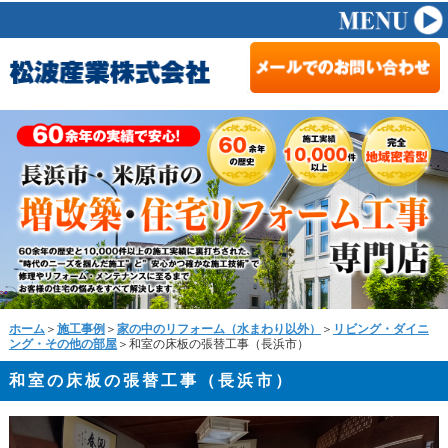
ホーム
＞
施工事例
＞
家の中のリフォーム（水まわり以外）
＞
リビング・ダイニ
ング・その他の部屋
＞和室の床板の張替工事（長浜市）
和室の床板の張替工事（長浜市）