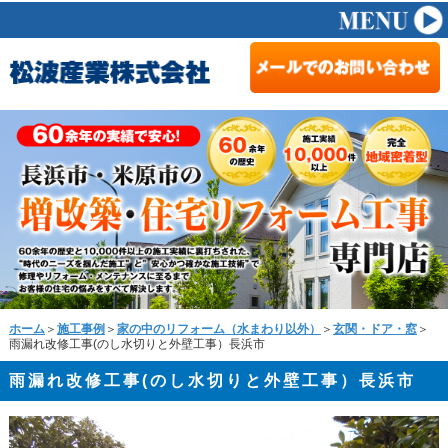
ホーム
＞
施工事例
＞
家の中のリフォーム（水まわり以外）
＞
玄関・ドア・窓
＞
雨漏れ改修工事(のし水切りと外壁工事）長浜市
雨漏れ改修工事(のし水切りと外壁工事）長浜市