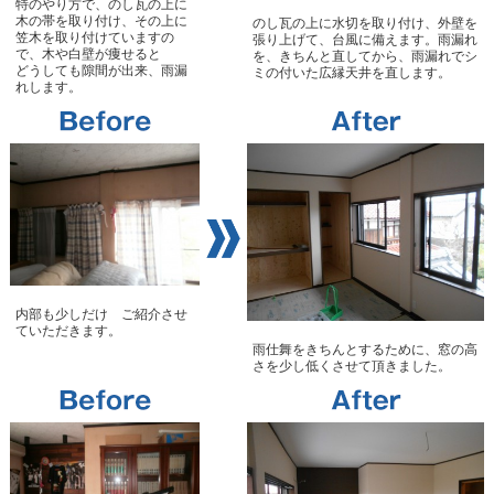
特のやり方で、のし瓦の上に
木の帯を取り付け、その上に
のし瓦の上に水切を取り付け、外壁を
笠木を取り付けていますの
張り上げて、台風に備えます。雨漏れ
で、木や白壁が痩せると
を、きちんと直してから、雨漏れでシ
どうしても隙間が出来、雨漏
ミの付いた広縁天井を直します。
れします。
内部も少しだけ ご紹介させ
ていただきます。
雨仕舞をきちんとするために、窓の高
さを少し低くさせて頂きました。