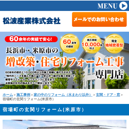
ホーム
＞
施工事例
＞
家の中のリフォーム（水まわり以外）
＞
玄関・ドア・窓
＞
宿場町の玄関リフォーム(米原市）
宿場町の玄関リフォーム(米原市）